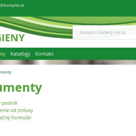
dhkomplet.sk
GIENY
ty
Katalógy
Kontakt
menty
umenty
ý podnik
enie od zmluvy
ačný formulár