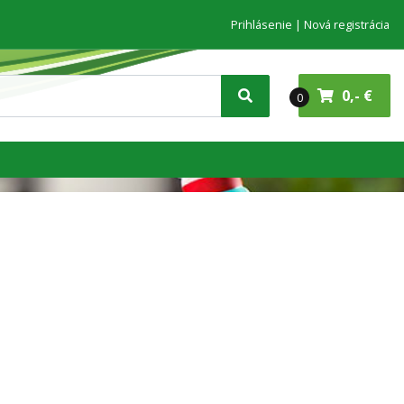
Prihlásenie
Nová registrácia
0,- €
0