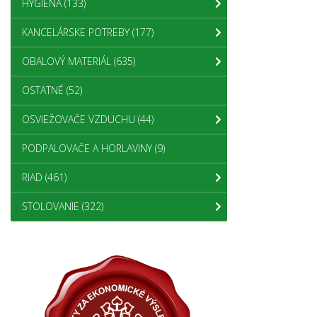
HYGIENA
(133)
KANCELÁRSKE POTREBY
(177)
OBALOVÝ MATERIÁL
(635)
OSTATNÉ
(52)
OSVIEŽOVAČE VZDUCHU
(44)
PODPALOVAČE A HORLAVINY
(9)
RIAD
(461)
STOLOVANIE
(322)