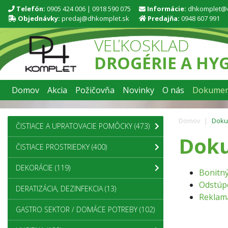
Telefón:
0905 424 006
|
0918 590 075
Informácie:
dhkomplet@
Objednávky:
predaj@dhkomplet.sk
Predajňa:
0948 607 991
VEĽKOSKLAD
DROGÉRIE A HY
Domov
Akcia
Požičovňa
Novinky
O nás
Dokumen
Domov
Doku
ČISTIACE A UPRATOVACIE POMÔCKY
(473)
Dok
ČISTIACE PROSTRIEDKY
(400)
DEKORÁCIE
(119)
Bonitn
Odstúp
DERATIZÁCIA, DEZINFEKCIA
(13)
Reklam
GASTRO SEKTOR / DOMÁCE POTREBY
(102)