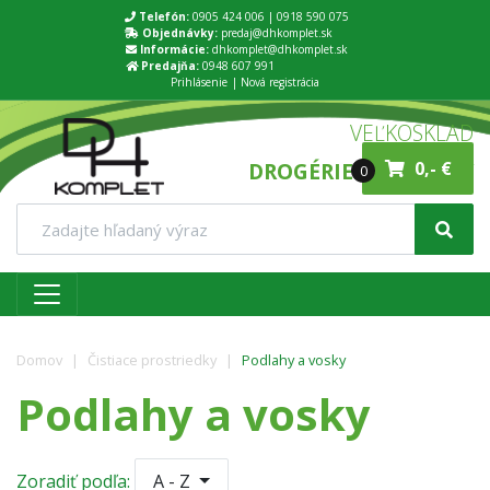
Telefón:
0905 424 006
|
0918 590 075
Objednávky:
predaj@dhkomplet.sk
Informácie:
dhkomplet@dhkomplet.sk
Predajňa:
0948 607 991
Prihlásenie
Nová registrácia
VEĽKOSKLAD
DROGÉRIE A HYGIENY
0,- €
0
Domov
Čistiace prostriedky
Podlahy a vosky
Podlahy a vosky
Zoradiť podľa:
A - Z