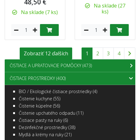
48,50 €
Na sklade (27
ks)
Na sklade (7 ks)
Zobraziť 12 ďalších
1
2
3
4
ČISTIACE A UPRATOVACIE POMÔCKY
(473)
ČISTIACE PROSTRIEDKY
(400)
BIO / Ekologické čistiace prostriedky
(4)
Čistenie kuchyne
(55)
Čistenie kúpelne
(56)
Čistenie upchatého odpadu
(11)
Čistiace pasty na ruky
(6)
Dezinfekčné prostriedky
(38)
Mydlá a krémy na ruky
(21)