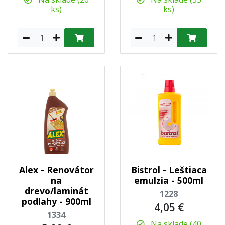
ks)
ks)
Alex - Renovátor
Bistrol - Leštiaca
na
emulzia - 500ml
drevo/laminát
1228
podlahy - 900ml
4,05 €
1334
Na sklade (40