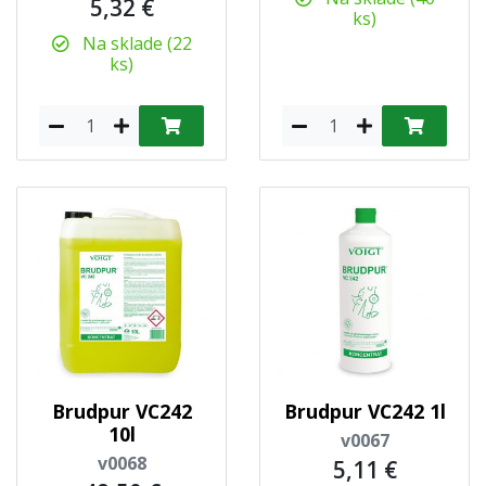
5,32 €
ks)
Na sklade (22
ks)
Brudpur VC242
Brudpur VC242 1l
10l
v0067
v0068
5,11 €