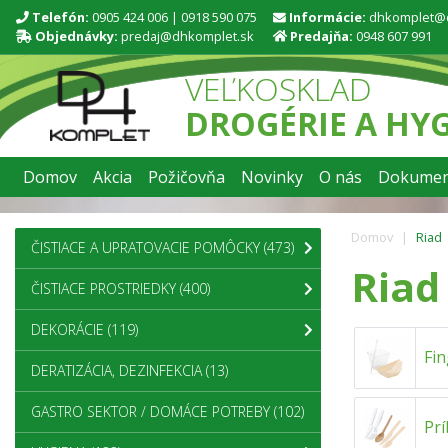
Telefón:
0905 424 006
|
0918 590 075
Informácie:
dhkomplet@
Objednávky:
predaj@dhkomplet.sk
Predajňa:
0948 607 991
VEĽKOSKLAD
DROGÉRIE A HY
Domov
Akcia
Požičovňa
Novinky
O nás
Dokumen
Domov
Riad
ČISTIACE A UPRATOVACIE POMÔCKY
(473)
Riad
ČISTIACE PROSTRIEDKY
(400)
DEKORÁCIE
(119)
Fi
DERATIZÁCIA, DEZINFEKCIA
(13)
GASTRO SEKTOR / DOMÁCE POTREBY
(102)
Pr