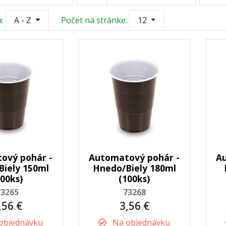
:
A - Z
Počet na stránke:
12
ový pohár -
Automatový pohár -
Au
iely 150ml
Hnedo/Biely 180ml
100ks)
(100ks)
73265
73268
,56 €
3,56 €
objednávku
Na objednávku