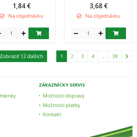
1,84 €
3,68 €
Na objednávku
Na objednávku
Zobraziť 12 ďalších
1
2
3
4
...
39
ZÁKAZNÍCKY SERVIS
mienky
Možnosti dopravy
Možnosti platby
Kontakt