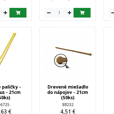
 paličky -
Drevené miešadlo
s - 21cm
do nápojov - 21cm
50ks)
(50ks)
66725
88232
,63 €
4,51 €