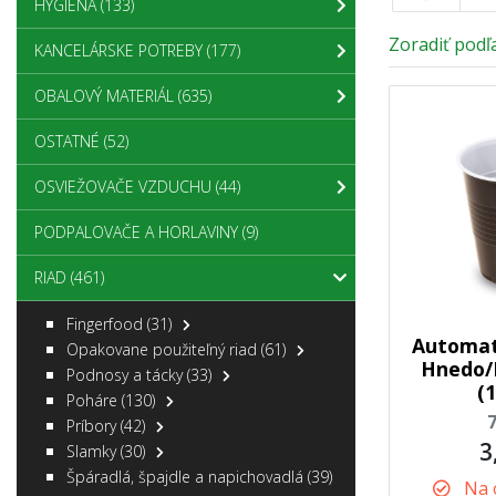
HYGIENA
(133)
Zoradiť podľa
KANCELÁRSKE POTREBY
(177)
OBALOVÝ MATERIÁL
(635)
OSTATNÉ
(52)
OSVIEŽOVAČE VZDUCHU
(44)
PODPALOVAČE A HORLAVINY
(9)
RIAD
(461)
Fingerfood
(31)
Automat
Opakovane použiteľný riad
(61)
Hnedo/B
Podnosy a tácky
(33)
(
Poháre
(130)
Príbory
(42)
3
Slamky
(30)
Špáradlá, špajdle a napichovadlá
(39)
Na 