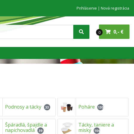
Prihlásenie
Nová registrácia
0,- €
0
Podnosy a tácky
Poháre
33
130
Špáradlá, špajdle a
Tácky, taniere a
napichovadlá
misky
39
104