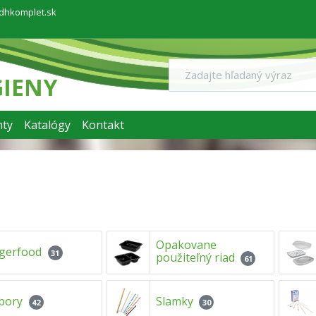
dhkomplet.sk
GIENY
ty
Katalógy
Kontakt
Opakovane
ngerfood
31
použiteľný riad
61
íbory
Slamky
42
30