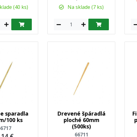
lade (40 ks)
Na sklade (7 ks)
e sparadla
Drevené špáradlá
F
m/100 ks
ploché 60mm
(500ks)
66717
66711
,14 €