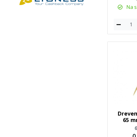
Na sk
Dreven
65 m
0