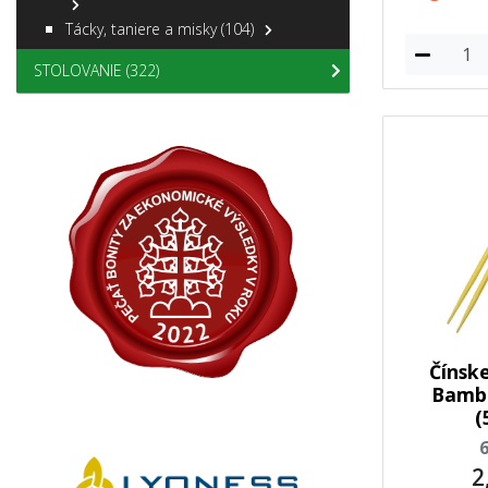
Tácky, taniere a misky
(104)
STOLOVANIE
(322)
Čínske
Bambu
(
2