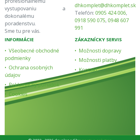
profesionálnemu
dhkomplet@dhkomplet.sk
vystupovaniu a
Telefón:
0905 424 006
,
dokonalému
0918 590 075
,
0948 607
poradenstvu.
991
Sme tu pre vás.
INFORMÁCIE
ZÁKAZNÍCKY SERVIS
Všeobecné obchodné
Možnosti dopravy
podmienky
Možnosti platby
Ochrana osobných
Kontakt
údajov
Reklamačný poriadok
Cookies