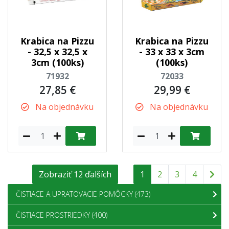
Krabica na Pizzu
Krabica na Pizzu
- 32,5 x 32,5 x
- 33 x 33 x 3cm
3cm (100ks)
(100ks)
71932
72033
27,85 €
29,99 €
Na objednávku
Na objednávku
Zobraziť 12 ďalších
1
2
3
4
ČISTIACE A UPRATOVACIE POMÔCKY
(473)
ČISTIACE PROSTRIEDKY
(400)