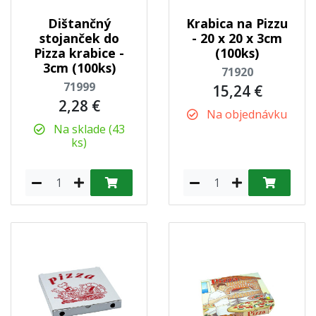
Dištančný
Krabica na Pizzu
stojanček do
- 20 x 20 x 3cm
Pizza krabice -
(100ks)
3cm (100ks)
71920
71999
15,24 €
2,28 €
Na objednávku
Na sklade (43
ks)