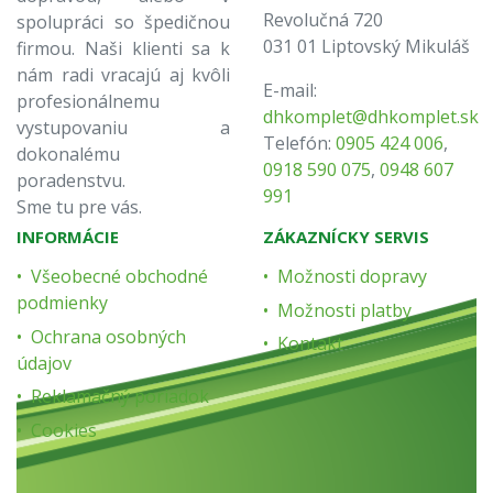
Revolučná 720
spolupráci so špedičnou
031 01 Liptovský Mikuláš
firmou. Naši klienti sa k
nám radi vracajú aj kvôli
E-mail:
profesionálnemu
dhkomplet@dhkomplet.sk
vystupovaniu a
Telefón:
0905 424 006
,
dokonalému
0918 590 075
,
0948 607
poradenstvu.
991
Sme tu pre vás.
INFORMÁCIE
ZÁKAZNÍCKY SERVIS
Všeobecné obchodné
Možnosti dopravy
podmienky
Možnosti platby
Ochrana osobných
Kontakt
údajov
Reklamačný poriadok
Cookies