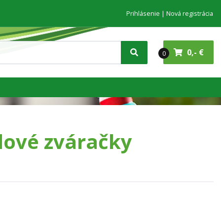
Prihlásenie
Nová registrácia
0,- €
0
dové zváračky