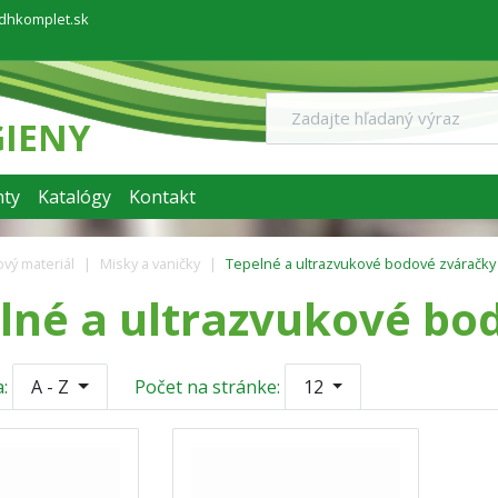
dhkomplet.sk
GIENY
ty
Katalógy
Kontakt
vý materiál
Misky a vaničky
Tepelné a ultrazvukové bodové zváračky
lné a ultrazvukové bo
:
A - Z
Počet na stránke:
12