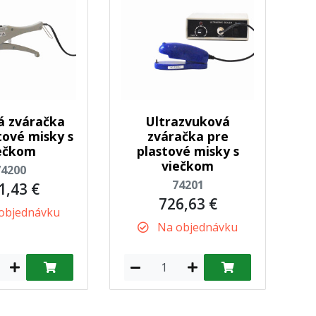
á zváračka
Ultrazvuková
tové misky s
zváračka pre
ečkom
plastové misky s
viečkom
74200
74201
1,43 €
726,63 €
objednávku
Na objednávku