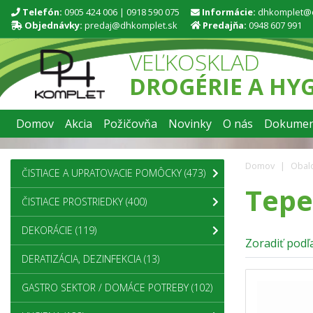
Telefón:
0905 424 006
|
0918 590 075
Informácie:
dhkomplet@
Objednávky:
predaj@dhkomplet.sk
Predajňa:
0948 607 991
VEĽKOSKLAD
DROGÉRIE A HY
Domov
Akcia
Požičovňa
Novinky
O nás
Dokumen
Domov
Obalo
ČISTIACE A UPRATOVACIE POMÔCKY
(473)
Tepe
ČISTIACE PROSTRIEDKY
(400)
DEKORÁCIE
(119)
Zoradiť podľa
DERATIZÁCIA, DEZINFEKCIA
(13)
GASTRO SEKTOR / DOMÁCE POTREBY
(102)