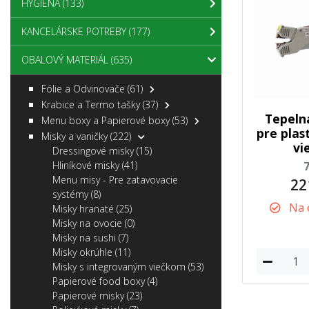
HYGIENA
(133)
KANCELÁRSKE POTREBY
(177)
OBALOVÝ MATERIÁL
(635)
Fólie a Odvinovače
(61)
Krabice a Termo tašky
(37)
Tepeln
Menu boxy a Papierové boxy
(53)
pre plas
Misky a vaničky
(222)
vi
Dressingové misky
(15)
Hliníkové misky
(41)
Menu misy - Pre zatavovacie
22
systémy
(8)
Na 
Misky hranaté
(25)
Misky na ovocie
(0)
Misky na sushi
(7)
Misky okrúhle
(11)
Misky s integrovaným viečkom
(53)
Papierové food boxy
(4)
Papierové misky
(23)