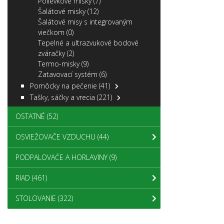
Polievkové misky
(7)
Šalátové misky
(12)
Šalátové misy s integrovaným
viečkom
(0)
Tepelné a ultrazvukové bodové
zváračky
(2)
Termo-misky
(9)
Zatavovací systém
(6)
Pomôcky na pečenie
(41)
Tašky, sáčky a vrecia
(221)
OSTATNÉ
(52)
OSVIEŽOVAČE VZDUCHU
(44)
PODPALOVAČE A HORLAVINY
(9)
RIAD
(461)
STOLOVANIE
(322)