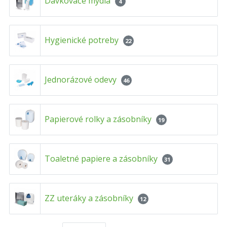
Dávkovače mydla
4
Hygienické potreby
22
Jednorázové odevy
46
Papierové rolky a zásobníky
19
Toaletné papiere a zásobníky
31
ZZ uteráky a zásobníky
12