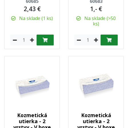
60685
60683
2,43 €
1,- €
Na sklade (1 ks)
Na sklade (>50
ks)
Kozmetická
Kozmetická
utierka - 2
utierka - 2
vrstvy - V boxe
vrstvy - V boxe