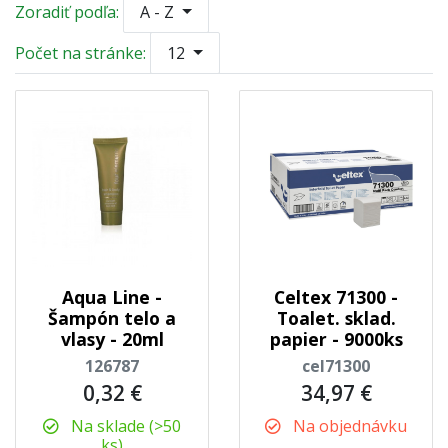
Zoradiť podľa:
A - Z
Počet na stránke:
12
Aqua Line -
Celtex 71300 -
Šampón telo a
Toalet. sklad.
vlasy - 20ml
papier - 9000ks
126787
cel71300
0,32 €
34,97 €
Na sklade (>50
Na objednávku
ks)