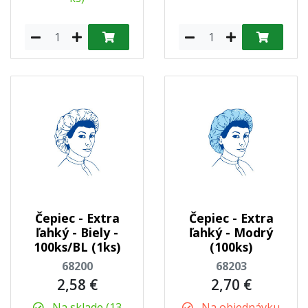
Čepiec - Extra
Čepiec - Extra
ľahký - Biely -
ľahký - Modrý
100ks/BL (1ks)
(100ks)
68200
68203
2,58 €
2,70 €
Na sklade (13
Na objednávku