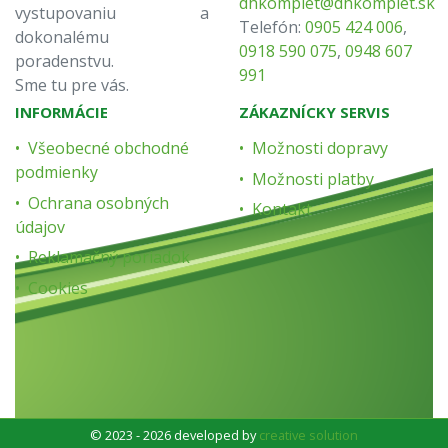
dhkomplet@dhkomplet.sk
vystupovaniu a
Telefón:
0905 424 006
,
dokonalému
0918 590 075
,
0948 607
poradenstvu.
991
Sme tu pre vás.
INFORMÁCIE
ZÁKAZNÍCKY SERVIS
Všeobecné obchodné
Možnosti dopravy
podmienky
Možnosti platby
Ochrana osobných
Kontakt
údajov
Reklamačný poriadok
Cookies
© 2023 - 2026 developed by
creative solution