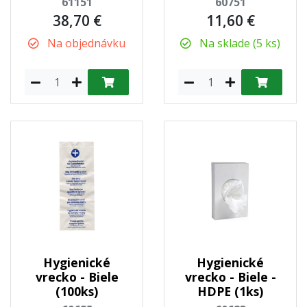
61151
60751
38,70 €
11,60 €
Na objednávku
Na sklade (5 ks)
Hygienické
Hygienické
vrecko - Biele
vrecko - Biele -
(100ks)
HDPE (1ks)