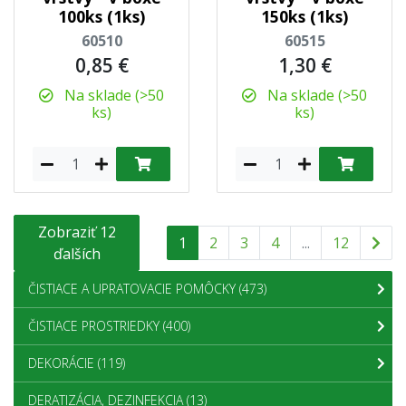
100ks (1ks)
150ks (1ks)
60510
60515
0,85 €
1,30 €
Na sklade (>50
Na sklade (>50
ks)
ks)
Zobraziť 12
1
2
3
4
...
12
ďalších
ČISTIACE A UPRATOVACIE POMÔCKY
(473)
ČISTIACE PROSTRIEDKY
(400)
DEKORÁCIE
(119)
DERATIZÁCIA, DEZINFEKCIA
(13)