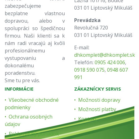
Lázna 101/16, Bodice
zabezpečujeme
031 01 Liptovský Mikuláš
bezplatne vlastnou
Prevádzka
dopravou, alebo v
Revolučná 720
spolupráci so špedičnou
031 01 Liptovský Mikuláš
firmou. Naši klienti sa k
nám radi vracajú aj kvôli
E-mail:
profesionálnemu
dhkomplet@dhkomplet.sk
vystupovaniu a
Telefón:
0905 424 006
,
dokonalému
0918 590 075
,
0948 607
poradenstvu.
991
Sme tu pre vás.
INFORMÁCIE
ZÁKAZNÍCKY SERVIS
Všeobecné obchodné
Možnosti dopravy
podmienky
Možnosti platby
Ochrana osobných
Kontakt
údajov
Reklamačný poriadok