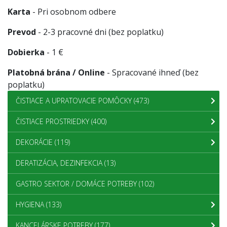
Karta
- Pri osobnom odbere
Prevod
- 2-3 pracovné dni (bez poplatku)
Dobierka
- 1 €
Platobná brána / Online
- Spracované ihneď (bez
poplatku)
ČISTIACE A UPRATOVACIE POMÔCKY
(473)
ČISTIACE PROSTRIEDKY
(400)
DEKORÁCIE
(119)
DERATIZÁCIA, DEZINFEKCIA
(13)
GASTRO SEKTOR / DOMÁCE POTREBY
(102)
HYGIENA
(133)
KANCELÁRSKE POTREBY
(177)