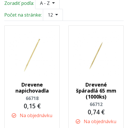
Zoradiť podľa:
A - Z
Počet na stránke:
12
Drevene
Drevené
napichovadla
špáradlá 65 mm
(1000ks)
66718
66712
0,15 €
0,74 €
Na objednávku
Na objednávku