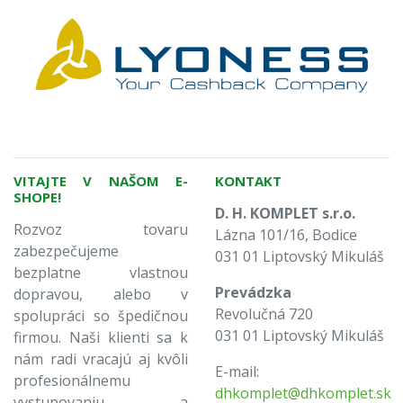
VITAJTE V NAŠOM E-
KONTAKT
SHOPE!
D. H. KOMPLET s.r.o.
Rozvoz tovaru
Lázna 101/16, Bodice
zabezpečujeme
031 01 Liptovský Mikuláš
bezplatne vlastnou
Prevádzka
dopravou, alebo v
Revolučná 720
spolupráci so špedičnou
031 01 Liptovský Mikuláš
firmou. Naši klienti sa k
nám radi vracajú aj kvôli
E-mail:
profesionálnemu
dhkomplet@dhkomplet.sk
vystupovaniu a