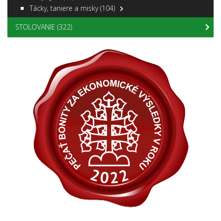
Tácky, taniere a misky
(104)
STOLOVANIE
(322)