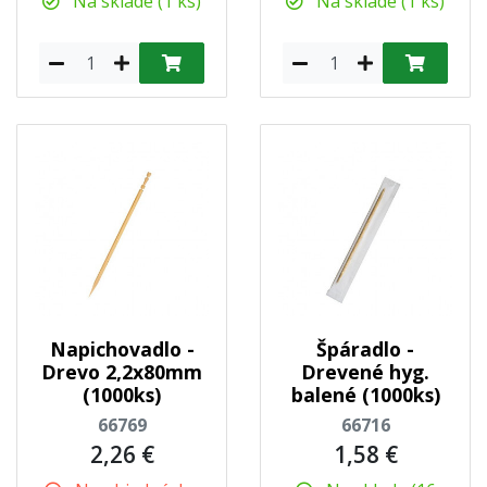
Na sklade (1 ks)
Na sklade (1 ks)
Napichovadlo -
Špáradlo -
Drevo 2,2x80mm
Drevené hyg.
(1000ks)
balené (1000ks)
66769
66716
2,26 €
1,58 €