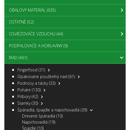
OBALOVÝ MATERIÁL
(635)
OSTATNÉ
(52)
OSVIEŽOVAČE VZDUCHU
(44)
PODPALOVAČE A HORLAVINY
(9)
RIAD
(461)
Fingerfood
(31)
Opakovane použiteľný riad
(61)
Podnosy a tácky
(33)
Poháre
(130)
Príbory
(42)
Slamky
(30)
Špáradlá, špajdle a napichovadlá
(39)
Drevené špáradlá
(10)
Napichovadlá
(19)
Špajdle
(10)