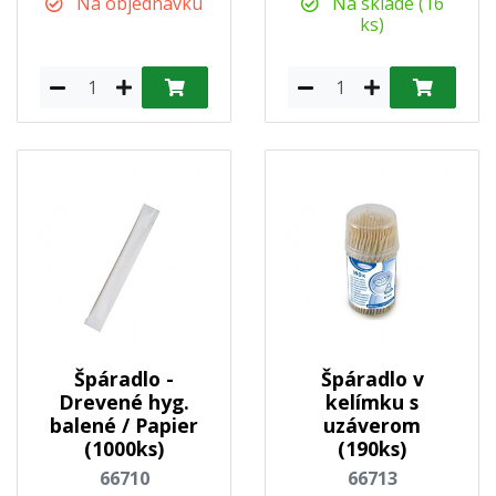
Na objednávku
Na sklade (16
ks)
Špáradlo -
Špáradlo v
Drevené hyg.
kelímku s
balené / Papier
uzáverom
(1000ks)
(190ks)
66710
66713