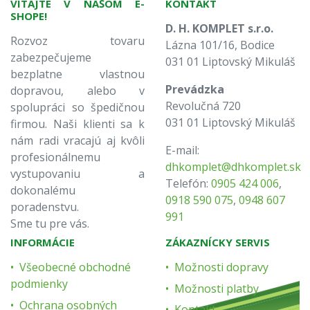
VITAJTE V NAŠOM E-
KONTAKT
SHOPE!
D. H. KOMPLET s.r.o.
Rozvoz tovaru
Lázna 101/16, Bodice
zabezpečujeme
031 01 Liptovský Mikuláš
bezplatne vlastnou
Prevádzka
dopravou, alebo v
Revolučná 720
spolupráci so špedičnou
031 01 Liptovský Mikuláš
firmou. Naši klienti sa k
nám radi vracajú aj kvôli
E-mail:
profesionálnemu
dhkomplet@dhkomplet.sk
vystupovaniu a
Telefón:
0905 424 006
,
dokonalému
0918 590 075
,
0948 607
poradenstvu.
991
Sme tu pre vás.
INFORMÁCIE
ZÁKAZNÍCKY SERVIS
Všeobecné obchodné
Možnosti dopravy
podmienky
Možnosti platby
Ochrana osobných
Kontakt