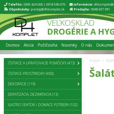
Telefón:
0905 424 006
|
0918 590 075
Informácie:
dhkomplet@
Objednávky:
predaj@dhkomplet.sk
Predajňa:
0948 607 991
VEĽKOSKLAD
DROGÉRIE A HY
Domov
Akcia
Požičovňa
Novinky
O nás
Dokumen
Domov
Obalo
ČISTIACE A UPRATOVACIE POMÔCKY
(473)
Šalá
ČISTIACE PROSTRIEDKY
(400)
DEKORÁCIE
(119)
DERATIZÁCIA, DEZINFEKCIA
(13)
GASTRO SEKTOR / DOMÁCE POTREBY
(102)