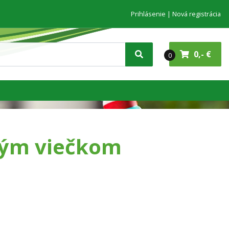
Prihlásenie
Nová registrácia
0,- €
0
ným viečkom