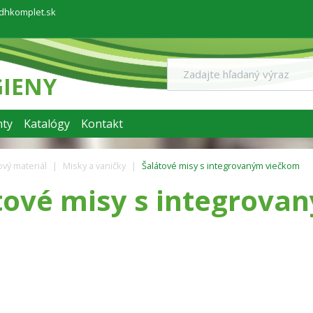
dhkomplet.sk
GIENY
ty
Katalógy
Kontakt
vý materiál
Misky a vaničky
Šalátové misy s integrovaným viečkom
tové misy s integrova