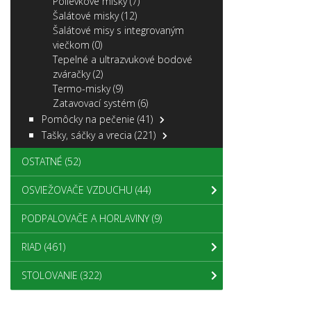
Polievkové misky
(7)
Šalátové misky
(12)
Šalátové misy s integrovaným
viečkom
(0)
Tepelné a ultrazvukové bodové
zváračky
(2)
Termo-misky
(9)
Zatavovací systém
(6)
Pomôcky na pečenie
(41)
Tašky, sáčky a vrecia
(221)
OSTATNÉ
(52)
OSVIEŽOVAČE VZDUCHU
(44)
PODPALOVAČE A HORLAVINY
(9)
RIAD
(461)
STOLOVANIE
(322)