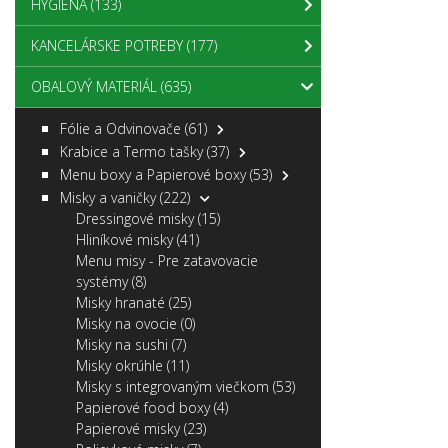
HYGIENA
(133)
KANCELÁRSKE POTREBY
(177)
OBALOVÝ MATERIÁL
(635)
Fólie a Odvinovače
(61)
Krabice a Termo tašky
(37)
Menu boxy a Papierové boxy
(53)
Misky a vaničky
(222)
Dressingové misky
(15)
Hliníkové misky
(41)
Menu misy - Pre zatavovacie
systémy
(8)
Misky hranaté
(25)
Misky na ovocie
(0)
Misky na sushi
(7)
Misky okrúhle
(11)
Misky s integrovaným viečkom
(53)
Papierové food boxy
(4)
Papierové misky
(23)