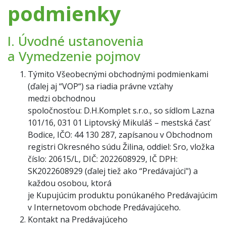
podmienky
I. Úvodné ustanovenia
a Vymedzenie pojmov
Týmito Všeobecnými obchodnými podmienkami
(ďalej aj “VOP“) sa riadia právne vzťahy
medzi obchodnou
spoločnosťou: D.H.Komplet s.r.o., so sídlom Lazna
101/16, 031 01 Liptovský Mikuláš – mestská časť
Bodice, IČO: 44 130 287, zapísanou v Obchodnom
registri Okresného súdu Žilina, oddiel: Sro, vložka
číslo: 20615/L, DIČ: 2022608929, IČ DPH:
SK2022608929 (ďalej tiež ako “Predávajúci") a
každou osobou, ktorá
je Kupujúcim produktu ponúkaného Predávajúcim
v Internetovom obchode Predávajúceho.
Kontakt na Predávajúceho