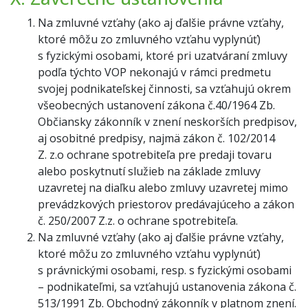
Na zmluvné vzťahy (ako aj ďalšie právne vzťahy,
ktoré môžu zo zmluvného vzťahu vyplynúť)
s fyzickými osobami, ktoré pri uzatváraní zmluvy
podľa týchto VOP nekonajú v rámci predmetu
svojej podnikateľskej činnosti, sa vzťahujú okrem
všeobecných ustanovení zákona č.40/1964 Zb.
Občiansky zákonník v znení neskorších predpisov,
aj osobitné predpisy, najmä zákon č. 102/2014
Z. z.o ochrane spotrebiteľa pre predaji tovaru
alebo poskytnutí služieb na základe zmluvy
uzavretej na diaľku alebo zmluvy uzavretej mimo
prevádzkových priestorov predávajúceho a zákon
č. 250/2007 Z.z. o ochrane spotrebiteľa.
Na zmluvné vzťahy (ako aj ďalšie právne vzťahy,
ktoré môžu zo zmluvného vzťahu vyplynúť)
s právnickými osobami, resp. s fyzickými osobami
– podnikateľmi, sa vzťahujú ustanovenia zákona č.
513/1991 Zb. Obchodný zákonník v platnom znení.