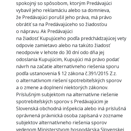
spokojný so spôsobom, ktorým Predávajúci
vybavil jeho reklamáciu alebo sa domnieva,
že Predávajúci porušil jeho práva, má právo
obrátiť sa na Predávajúceho so žiadosťou
o nápravu. Ak Predávajúci
na žiadosť Kupujúceho podľa predchádzajúcej vety
odpovie zamietavo alebo na takúto žiadosť
neodpovie v lehote do 30 dní odo dňa jej
odoslania Kupujúcim, Kupujúci má právo podať
návrh na začatie alternatívneho riešenia sporu
podľa ustanovenia § 12 zákona č.391/2015 Z.z.
o alternatívnom riešení spotrebiteľských sporov
a o zmene a doplnení niektorých zákonov.
Príslušným subjektom na alternatívne riešenie
spotrebiteľských sporov s Predávajúcim je
Slovenská obchodná inšpekcia alebo iná príslušná
oprávnená právnická osoba zapísaná v zozname
subjektov alternatívneho riešenia sporov
vedenom Ministerstvom hospodárska Slovenskej