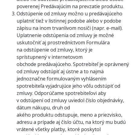
poverenej Predávajúcim na prevzatie produktu.
Odstúpenie od zmluvy možno u predávajúceho
uplatniť tiež v listinnej podobe alebo v podobe
zápisu na inom trvanlivom nosiči (napr. e-mail).
Uplatnenie odstúpenia od zmluvy je možné
uskutočniť aj prostredníctvom Formulára
na odstúpenie od zmluvy, ktorý je
sprístupnený v internetovom
obchode predávajúceho. Spotrebiteľ je oprávnený
od zmluvy odstúpiť aj ústne a to najmä
jednoznačne formulovaným vyhlásením
spotrebiteľa vyjadrujúce jeho vôľu odstúpiť od
zmluvy. Odporúčame spotrebiteľovi aby
v odstúpení od zmluvy uviedol číslo objednávky,
dátum nákupu, druh od
akého produktu odstupuje, meno a priezvisko,
adresu a prípade aj číslo účtu, na ktorý mu budú
vrátené všetky platby, ktoré poskytol