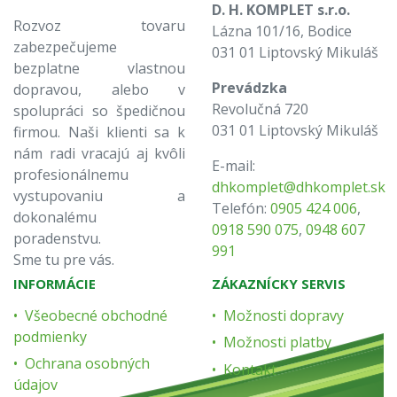
D. H. KOMPLET s.r.o.
Rozvoz tovaru
Lázna 101/16, Bodice
zabezpečujeme
031 01 Liptovský Mikuláš
bezplatne vlastnou
Prevádzka
dopravou, alebo v
Revolučná 720
spolupráci so špedičnou
031 01 Liptovský Mikuláš
firmou. Naši klienti sa k
nám radi vracajú aj kvôli
E-mail:
profesionálnemu
dhkomplet@dhkomplet.sk
vystupovaniu a
Telefón:
0905 424 006
,
dokonalému
0918 590 075
,
0948 607
poradenstvu.
991
Sme tu pre vás.
INFORMÁCIE
ZÁKAZNÍCKY SERVIS
Všeobecné obchodné
Možnosti dopravy
podmienky
Možnosti platby
Ochrana osobných
Kontakt
údajov