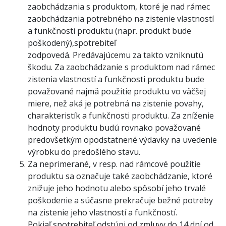
zaobchádzania s produktom, ktoré je nad rámec
zaobchádzania potrebného na zistenie vlastností
a funkčnosti produktu (napr. produkt bude
poškodený),spotrebiteľ
zodpovedá. Predávajúcemu za takto vzniknutú
škodu. Za zaobchádzanie s produktom nad rámec
zistenia vlastností a funkčnosti produktu bude
považované najmä použitie produktu vo väčšej
miere, než aká je potrebná na zistenie povahy,
charakteristík a funkčnosti produktu. Za zníženie
hodnoty produktu budú rovnako považované
predovšetkým opodstatnené výdavky na uvedenie
výrobku do predošlého stavu.
Za neprimerané, v resp. nad rámcové použitie
produktu sa označuje také zaobchádzanie, ktoré
znižuje jeho hodnotu alebo spôsobí jeho trvalé
poškodenie a súčasne prekračuje bežné potreby
na zistenie jeho vlastností a funkčností.
Pokiaľ spotrebiteľ odstúpi od zmluvy do 14 dní od