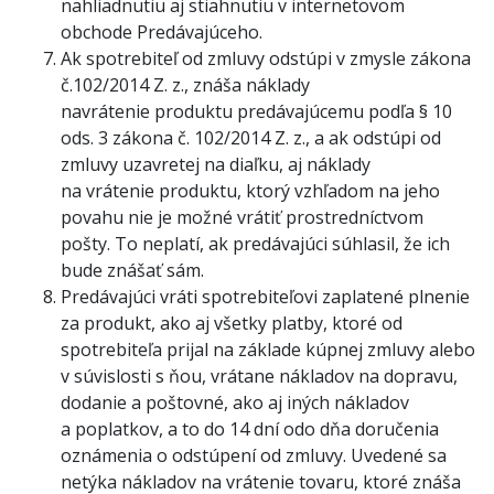
nahliadnutiu aj stiahnutiu v internetovom
obchode Predávajúceho.
Ak spotrebiteľ od zmluvy odstúpi v zmysle zákona
č.102/2014 Z. z., znáša náklady
navrátenie produktu predávajúcemu podľa § 10
ods. 3 zákona č. 102/2014 Z. z., a ak odstúpi od
zmluvy uzavretej na diaľku, aj náklady
na vrátenie produktu, ktorý vzhľadom na jeho
povahu nie je možné vrátiť prostredníctvom
pošty. To neplatí, ak predávajúci súhlasil, že ich
bude znášať sám.
Predávajúci vráti spotrebiteľovi zaplatené plnenie
za produkt, ako aj všetky platby, ktoré od
spotrebiteľa prijal na základe kúpnej zmluvy alebo
v súvislosti s ňou, vrátane nákladov na dopravu,
dodanie a poštovné, ako aj iných nákladov
a poplatkov, a to do 14 dní odo dňa doručenia
oznámenia o odstúpení od zmluvy. Uvedené sa
netýka nákladov na vrátenie tovaru, ktoré znáša