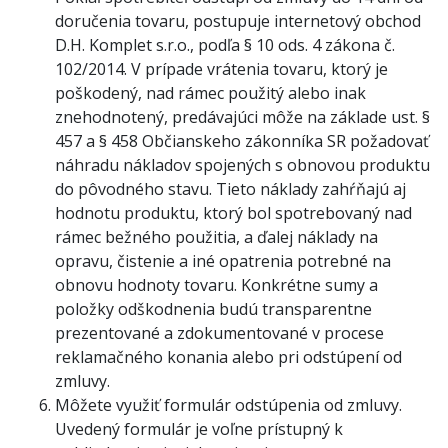
doručenia tovaru, postupuje internetový obchod
D.H. Komplet s.r.o., podľa § 10 ods. 4 zákona č.
102/2014. V prípade vrátenia tovaru, ktorý je
poškodený, nad rámec použitý alebo inak
znehodnotený, predávajúci môže na základe ust. §
457 a § 458 Občianskeho zákonníka SR požadovať
náhradu nákladov spojených s obnovou produktu
do pôvodného stavu. Tieto náklady zahŕňajú aj
hodnotu produktu, ktorý bol spotrebovaný nad
rámec bežného použitia, a ďalej náklady na
opravu, čistenie a iné opatrenia potrebné na
obnovu hodnoty tovaru. Konkrétne sumy a
položky odškodnenia budú transparentne
prezentované a zdokumentované v procese
reklamačného konania alebo pri odstúpení od
zmluvy.
Môžete využiť formulár odstúpenia od zmluvy.
Uvedený formulár je voľne prístupný k