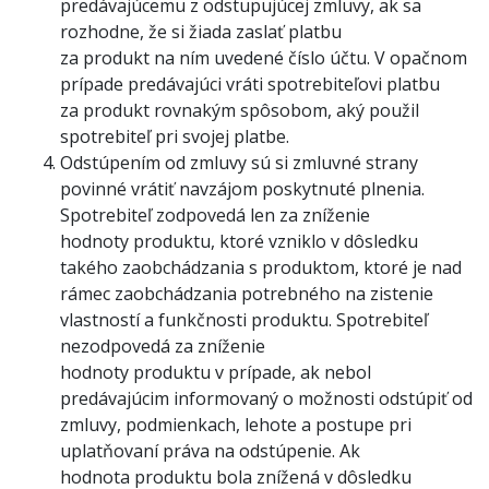
predávajúcemu z odstupujúcej zmluvy, ak sa
rozhodne, že si žiada zaslať platbu
za produkt na ním uvedené číslo účtu. V opačnom
prípade predávajúci vráti spotrebiteľovi platbu
za produkt rovnakým spôsobom, aký použil
spotrebiteľ pri svojej platbe.
Odstúpením od zmluvy sú si zmluvné strany
povinné vrátiť navzájom poskytnuté plnenia.
Spotrebiteľ zodpovedá len za zníženie
hodnoty produktu, ktoré vzniklo v dôsledku
takého zaobchádzania s produktom, ktoré je nad
rámec zaobchádzania potrebného na zistenie
vlastností a funkčnosti produktu. Spotrebiteľ
nezodpovedá za zníženie
hodnoty produktu v prípade, ak nebol
predávajúcim informovaný o možnosti odstúpiť od
zmluvy, podmienkach, lehote a postupe pri
uplatňovaní práva na odstúpenie. Ak
hodnota produktu bola znížená v dôsledku