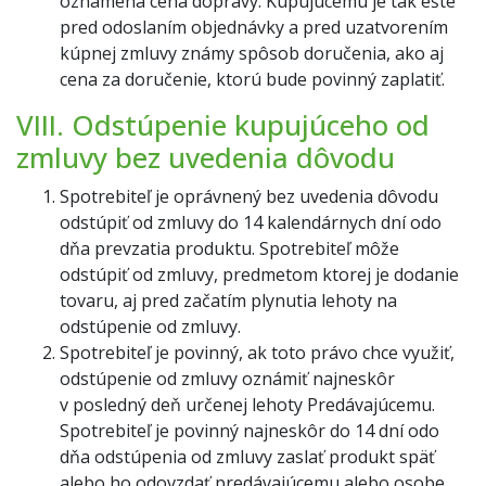
oznámená cena dopravy. Kupujúcemu je tak ešte
pred odoslaním objednávky a pred uzatvorením
kúpnej zmluvy známy spôsob doručenia, ako aj
cena za doručenie, ktorú bude povinný zaplatiť.
VIII. Odstúpenie kupujúceho od
zmluvy bez uvedenia dôvodu
Spotrebiteľ je oprávnený bez uvedenia dôvodu
odstúpiť od zmluvy do 14 kalendárnych dní odo
dňa prevzatia produktu. Spotrebiteľ môže
odstúpiť od zmluvy, predmetom ktorej je dodanie
tovaru, aj pred začatím plynutia lehoty na
odstúpenie od zmluvy.
Spotrebiteľ je povinný, ak toto právo chce využiť,
odstúpenie od zmluvy oznámiť najneskôr
v posledný deň určenej lehoty Predávajúcemu.
Spotrebiteľ je povinný najneskôr do 14 dní odo
dňa odstúpenia od zmluvy zaslať produkt späť
alebo ho odovzdať predávajúcemu alebo osobe