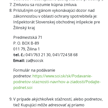
Zmluvou sa rozumie kúpna zmluva.
Príslušným orgánom vykonávajúci dozor nad
zákonnosťou v oblasti ochrany spotrebiteľa je:
Inšpektorát Slovenskej obchodnej inšpekcie pre
Žilinský kraj
Predmestská 71
P. O. BOX B-89
011 79, Žilina 1
tel. č.:
041/763 21 30, 041/724 58 68
Email:
za@soi.sk
Formulár na podávanie
podnetov:
https://www.soi.sk/sk/Podavanie-
podnetov-staznosti-navrhov-a-ziadosti/Podajte-
podnet.soi
V prípade akýchkoľvek sťažností, alebo podnetov,
tiež Kupujúci môže adresovať aj priamo