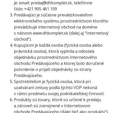
je: email: predaj@dhkomplet.sk, telefónne
číslo: +421 905 461 109
Predávajúci je súčasne prevádzkovateľom
elektronického systému prostredníctvom ktorého
prevádzkuje internetový obchod na doméne
s názvom www.dhkomplet.sk (ďalej aj “Internetový
obchod“).
Kupujúcim je každá osoba (fyzická osoba alebo
právnická osoba), ktorá vyplnila a odoslala
objednávku prostredníctvom Internetového
obchodu Predávajúceho a ktorej bolo doručené
potvrdenie o prijatí objednávky zo strany
Predávajúceho.
Spotrebiteľom je fyzická osoba, ktorá pri
uzatváraní zmluvy podľa týchto VOP nekoná
v rámci predmetu svojej podnikateľskej činnosti.
Produkty sú tovary, ktoré sú určené k predaju
a zároveň sú zverejnené v Internetovom
obchode Predávajúceho (ďalej tiež ako produkty“).