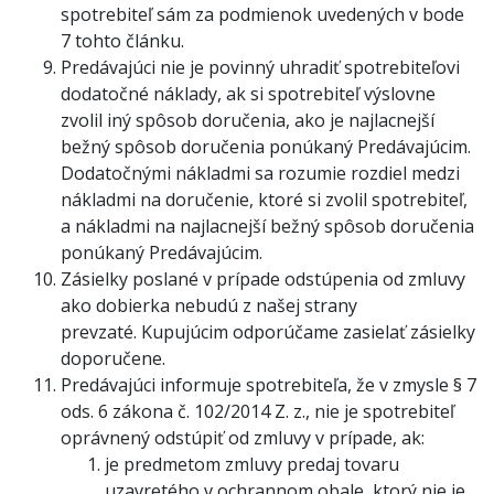
spotrebiteľ sám za podmienok uvedených v bode
7 tohto článku.
Predávajúci nie je povinný uhradiť spotrebiteľovi
dodatočné náklady, ak si spotrebiteľ výslovne
zvolil iný spôsob doručenia, ako je najlacnejší
bežný spôsob doručenia ponúkaný Predávajúcim.
Dodatočnými nákladmi sa rozumie rozdiel medzi
nákladmi na doručenie, ktoré si zvolil spotrebiteľ,
a nákladmi na najlacnejší bežný spôsob doručenia
ponúkaný Predávajúcim.
Zásielky poslané v prípade odstúpenia od zmluvy
ako dobierka nebudú z našej strany
prevzaté. Kupujúcim odporúčame zasielať zásielky
doporučene.
Predávajúci informuje spotrebiteľa, že v zmysle § 7
ods. 6 zákona č. 102/2014 Z. z., nie je spotrebiteľ
oprávnený odstúpiť od zmluvy v prípade, ak:
je predmetom zmluvy predaj tovaru
uzavretého v ochrannom obale, ktorý nie je