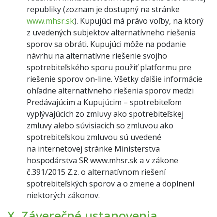
republiky (zoznam je dostupný na stránke
www.mhsr.sk
). Kupujúci má právo voľby, na ktorý
z uvedených subjektov alternatívneho riešenia
sporov sa obráti. Kupujúci môže na podanie
návrhu na alternatívne riešenie svojho
spotrebiteľského sporu použiť platformu pre
riešenie sporov on-line. Všetky ďalšie informácie
ohľadne alternatívneho riešenia sporov medzi
Predávajúcim a Kupujúcim – spotrebiteľom
vyplývajúcich zo zmluvy ako spotrebiteľskej
zmluvy alebo súvisiacich so zmluvou ako
spotrebiteľskou zmluvou sú uvedené
na internetovej stránke Ministerstva
hospodárstva SR www.mhsr.sk a v zákone
č.391/2015 Z.z. o alternatívnom riešení
spotrebiteľských sporov a o zmene a doplnení
niektorých zákonov.
X. Záverečné ustanovenia