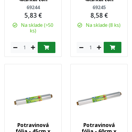
69244
69245
5,83 €
8,58 €
Na sklade (>50
Na sklade (8 ks)
ks)
Potravinová
Potravinová
fólia - 45cm x
fólia - 60cm x