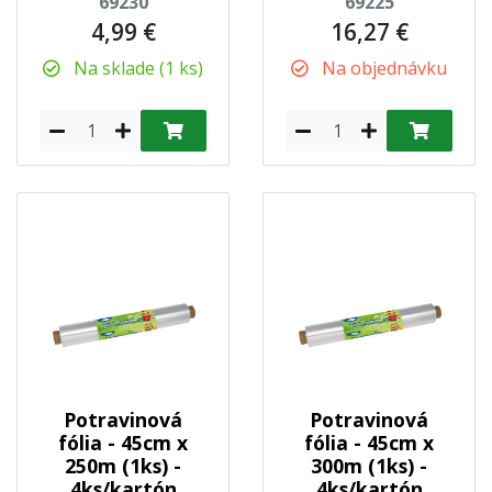
69230
69225
4,99 €
16,27 €
Na sklade (1 ks)
Na objednávku
Potravinová
Potravinová
fólia - 45cm x
fólia - 45cm x
250m (1ks) -
300m (1ks) -
4ks/kartón
4ks/kartón