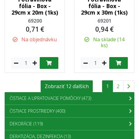
fólia - Box -
fólia - Box -
29cm x 20m (1ks)
29cm x 30m (1ks)
69200
69201
0,71 €
0,94 €
Na objednávku
Na sklade (14
ks)
Zobraziť 12 ďalších
1
2
ČISTIACE A UPRATOVACIE POMÔCKY
(473)
ČISTIACE PROSTRIEDKY
(400)
DEKORÁCIE
(119)
DERATIZÁCIA, DEZINFEKCIA
(13)