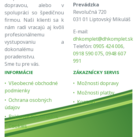
Prevádzka
dopravou, alebo v
Revolučná 720
spolupráci so špedičnou
031 01 Liptovský Mikuláš
firmou. Naši klienti sa k
nám radi vracajú aj kvôli
E-mail:
profesionálnemu
dhkomplet@dhkomplet.sk
vystupovaniu a
Telefón:
0905 424 006
,
dokonalému
0918 590 075
,
0948 607
poradenstvu.
991
Sme tu pre vás.
INFORMÁCIE
ZÁKAZNÍCKY SERVIS
Všeobecné obchodné
Možnosti dopravy
podmienky
Možnosti platby
Ochrana osobných
Kontakt
údajov
Reklamačný poriadok
Cookies